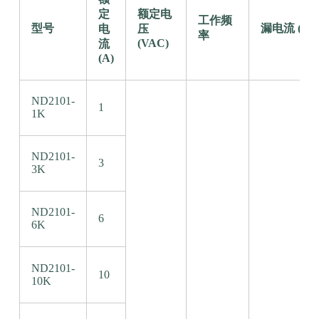
定
额定电
工作频
型号
漏电流 (≤m
电
压
率
(VAC)
流
(A)
ND2101-
1
1K
ND2101-
3
3K
ND2101-
6
6K
ND2101-
10
10K