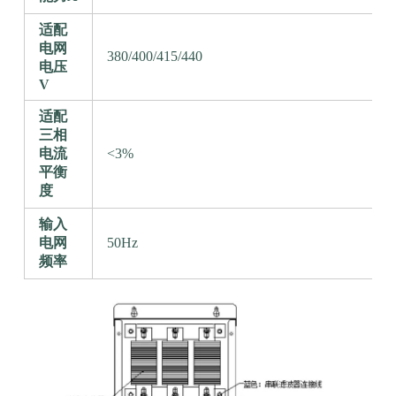
适配
电网
380/400/415/440
电压
V
适配
三相
电流
<3%
平衡
度
输入
电网
50Hz
频率