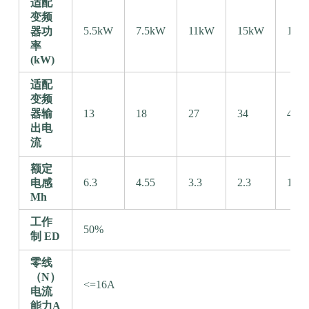
适配
变频
5.5kW
7.5kW
11kW
15kW
18.
器功
率
(kW)
适配
变频
器输
13
18
27
34
41
出电
流
额定
6.3
4.55
3.3
2.3
1.70
电感
Mh
工作
50%
制 ED
零线
（N）
<=16A
电流
能力A