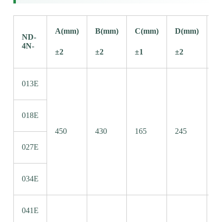
A(mm)
B(mm)
C(mm)
D(mm)
E
ND-
4N-
±2
±2
±1
±2
±
013E
018E
450
430
165
245
1
027E
034E
041E