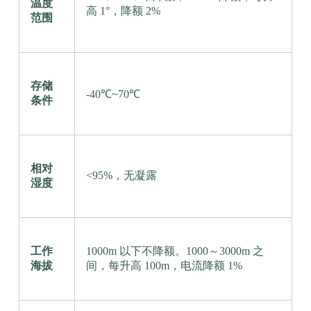
温度
高 1°，降额 2%
范围
存储
-40℃~70℃
条件
相对
<95%，无凝露
湿度
工作
1000m 以下不降额。1000～3000m 之
海拔
间，每升高 100m，电流降额 1%