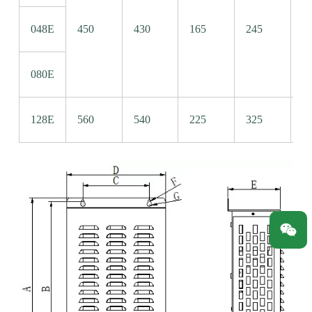
048E
450
430
165
245
1
080E
128E
560
540
225
325
1