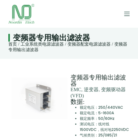
跳
过
内
容
变频器专用输出滤波器
首页
/
工业系统类电源滤波器
/
变频器配套电源滤波器
/ 变频器
专用输出滤波器
变频器专用输出滤波
器
EMC, 逆变器, 变频驱动器
(VFD)
数据:
额定电压：250/440VAC
额定电流：5-1600A
额定频率：50/60Hz
测试电压：线对线
1500VDC，线对地2250VDC
气候类别：25/085/21